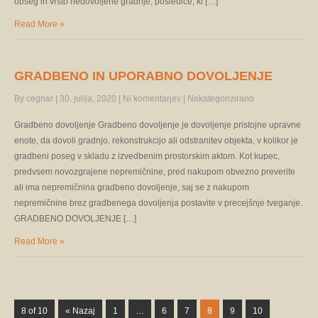
obseg in vrsto nedovoljene gradnje, posledice, ki […]
Read More »
GRADBENO IN UPORABNO DOVOLJENJE
By cegnar
|
30. julija, 2020
|
Ni komentarjev
|
Nekategorizirano
Gradbeno dovoljenje Gradbeno dovoljenje je dovoljenje pristojne upravne
enote, da dovoli gradnjo, rekonstrukcijo ali odstranitev objekta, v kolikor je
gradbeni poseg v skladu z izvedbenim prostorskim aktom. Kot kupec,
predvsem novozgrajene nepremičnine, pred nakupom obvezno preverite
ali ima nepremičnina gradbeno dovoljenje, saj se z nakupom
nepremičnine brez gradbenega dovoljenja postavite v precejšnje tveganje.
GRADBENO DOVOLJENJE […]
Read More »
8 of 10
« Nazaj
1
…
6
7
8
9
10