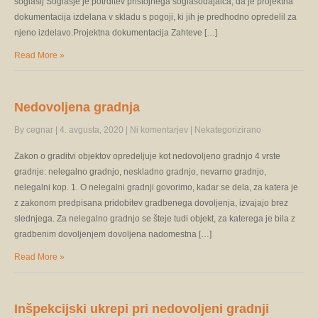
soglasij Soglasje je potrditev pristojnega soglasodajalca, da je projektna
dokumentacija izdelana v skladu s pogoji, ki jih je predhodno opredelil za
njeno izdelavo.Projektna dokumentacija Zahteve […]
Read More »
Nedovoljena gradnja
By cegnar
|
4. avgusta, 2020
|
Ni komentarjev
|
Nekategorizirano
Zakon o graditvi objektov opredeljuje kot nedovoljeno gradnjo 4 vrste
gradnje: nelegalno gradnjo, neskladno gradnjo, nevarno gradnjo,
nelegalni kop. 1. O nelegalni gradnji govorimo, kadar se dela, za katera je
z zakonom predpisana pridobitev gradbenega dovoljenja, izvajajo brez
slednjega. Za nelegalno gradnjo se šteje tudi objekt, za katerega je bila z
gradbenim dovoljenjem dovoljena nadomestna […]
Read More »
Inšpekcijski ukrepi pri nedovoljeni gradnji