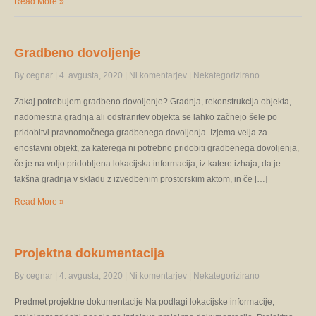
Read More »
Gradbeno dovoljenje
By cegnar
|
4. avgusta, 2020
|
Ni komentarjev
|
Nekategorizirano
Zakaj potrebujem gradbeno dovoljenje? Gradnja, rekonstrukcija objekta,
nadomestna gradnja ali odstranitev objekta se lahko začnejo šele po
pridobitvi pravnomočnega gradbenega dovoljenja. Izjema velja za
enostavni objekt, za katerega ni potrebno pridobiti gradbenega dovoljenja,
če je na voljo pridobljena lokacijska informacija, iz katere izhaja, da je
takšna gradnja v skladu z izvedbenim prostorskim aktom, in če […]
Read More »
Projektna dokumentacija
By cegnar
|
4. avgusta, 2020
|
Ni komentarjev
|
Nekategorizirano
Predmet projektne dokumentacije Na podlagi lokacijske informacije,