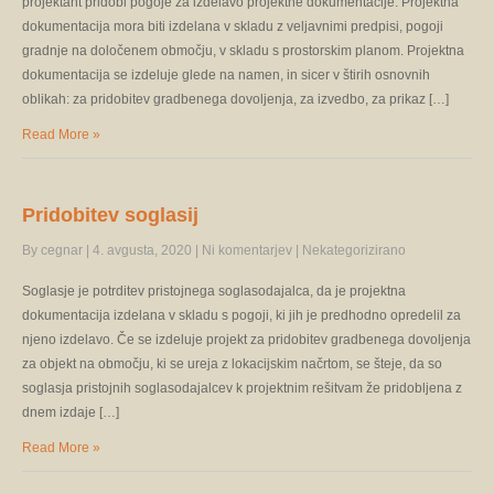
projektant pridobi pogoje za izdelavo projektne dokumentacije. Projektna
dokumentacija mora biti izdelana v skladu z veljavnimi predpisi, pogoji
gradnje na določenem območju, v skladu s prostorskim planom. Projektna
dokumentacija se izdeluje glede na namen, in sicer v štirih osnovnih
oblikah: za pridobitev gradbenega dovoljenja, za izvedbo, za prikaz […]
Read More »
Pridobitev soglasij
By cegnar
|
4. avgusta, 2020
|
Ni komentarjev
|
Nekategorizirano
Soglasje je potrditev pristojnega soglasodajalca, da je projektna
dokumentacija izdelana v skladu s pogoji, ki jih je predhodno opredelil za
njeno izdelavo. Če se izdeluje projekt za pridobitev gradbenega dovoljenja
za objekt na območju, ki se ureja z lokacijskim načrtom, se šteje, da so
soglasja pristojnih soglasodajalcev k projektnim rešitvam že pridobljena z
dnem izdaje […]
Read More »