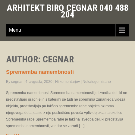
ARHITEKT BIRO CEGNAR 040 488
204
Menu
AUTHOR:
CEGNAR
Sprememba namembnosti
By cegnar
|
4. avgusta, 2020
|
Ni komentarjev
|
Nekategorizirano
Sprememba namembnosti Sprememba namembnosti je izvedba del, ki ne
predstavljajo gradnje in s katerimi se tudi ne spreminja zunanjega videza
objekta, predstavljajo pa takšno spremembo rabe objekta oziroma
njegovega dela, da se z njo posledično poveča vpliv objekta na okolico.
Sprememba rabe Sprememba rabe je takšna izvedba del, ki predstavlja
spremembo namembnosti, vendar se zaradi […]