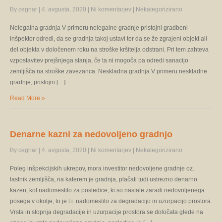
By cegnar
|
4. avgusta, 2020
|
Ni komentarjev
|
Nekategorizirano
Nelegalna gradnja V primeru nelegalne gradnje pristojni gradbeni
inšpektor odredi, da se gradnja takoj ustavi ter da se že zgrajeni objekt ali
del objekta v določenem roku na stroške kršitelja odstrani. Pri tem zahteva
vzpostavitev prejšnjega stanja, če ta ni mogoča pa odredi sanacijo
zemljišča na stroške zavezanca. Neskladna gradnja V primeru neskladne
gradnje, pristojni […]
Read More »
Denarne kazni za nedovoljeno gradnjo
By cegnar
|
4. avgusta, 2020
|
Ni komentarjev
|
Nekategorizirano
Poleg inšpekcijskih ukrepov, mora investitor nedovoljene gradnje oz.
lastnik zemljišča, na katerem je gradnja, plačati tudi ustrezno denarno
kazen, kot nadomestilo za posledice, ki so nastale zaradi nedovoljenega
posega v okolje, to je t.i. nadomestilo za degradacijo in uzurpacijo prostora.
Vrsta in stopnja degradacije in uzurpacije prostora se določata glede na