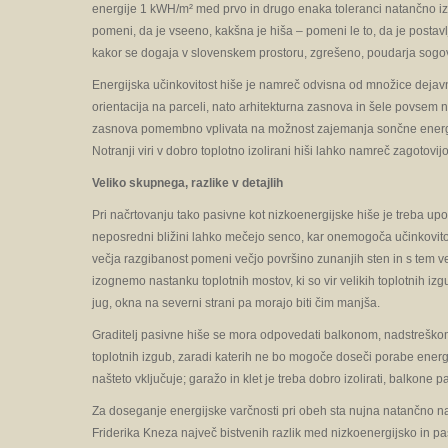
energije 1 kWH/m² med prvo in drugo enaka toleranci natančno iz
pomeni, da je vseeno, kakšna je hiša – pomeni le to, da je postav
kakor se dogaja v slovenskem prostoru, zgrešeno, poudarja sogo
Energijska učinkovitost hiše je namreč odvisna od množice dejavn
orientacija na parceli, nato arhitekturna zasnova in šele povsem na
zasnova pomembno vplivata na možnost zajemanja sončne energije,
Notranji viri v dobro toplotno izolirani hiši lahko namreč zagotovi
Veliko skupnega, razlike v detajlih
Pri načrtovanju tako pasivne kot nizkoenergijske hiše je treba upoš
neposredni bližini lahko mečejo senco, kar onemogoča učinkovito 
večja razgibanost pomeni večjo površino zunanjih sten in s tem ve
izognemo nastanku toplotnih mostov, ki so vir velikih toplot­nih iz
jug, okna na severni strani pa morajo biti čim manjša.
Graditelj pasivne hiše se mora odpovedati balkonom, nadstreškom, 
toplotnih izgub, zaradi katerih ne bo mogoče doseči porabe energ
našteto vključuje; garažo in klet je treba dobro izolirati, balkone 
Za doseganje energijske varčnosti pri obeh sta nujna natančno na
Friderika Kneza največ bistvenih razlik med nizkoenergijsko in pas