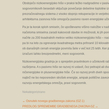
Obstoječo nizkoenergijsko hišo v praksi težko nadgradimo v pasi
sogovornikovih besedah vključuje povečanje debeline toplotne izo
prezračevalnega sistema z visoko stopnjo rekuperacije in verjetno 
arhitekturna zasnova hiše omogoča pasivno raven energijske učin
Pa je ta korak sploh smiseln, če upoštevamo višino naložbe v na
načeloma smiselna zaradi kakovosti stavbe in možnosti, ki jih po
načrte za 200 kvadratnih metrov veliko nizkoenergijsko hišo – nad
pa bi na leto za ogrevanje kvadratnega metra prihranil 10 kilovatn
ob današnjih cenah energije povrnila šele v več kot 25 letih. Ker 
izračuni lahko brezpredmetni, meni sogovornik.
Nizkoenergijska gradnja je s sprejetim pravilnikom o učinkoviti ra
razširjena. A s pasivno hišo se razvoj ni ustavil, čez petnajst al
ničenergijske in plusenergijske hiše. Če so razvoj prvih dveh spo
najbrž ne bo neposreden strošek energije, ampak politične zavez
razvoju energetskega omrežja, pravi sogovornik.
Nekategorizirano
Post
←
Osnutek novega gradbenega zakona (GZ-1)
navigation
PREDLOG SPREMEMBE GRADBENEGA ZAKONA GZ
→