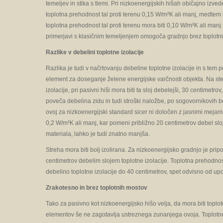
temeljev in stika s tlemi. Pri nizkoenergijskih hišah običajno izved
toplotna prehodnost tal proti terenu 0,15 W/m²K ali manj, medtem 
toplotna prehodnost tal proti terenu mora biti 0,10 W/m²K ali manj.
primerjavi s klasičnim temeljenjem omogoča gradnjo brez toplotn
Razlike v debelini toplotne izolacije
Razlika je tudi v načrtovanju debeline toplotne izolacije in s tem
element za doseganje želene energijske varčnosti objekta. Na st
izolacije, pri pasivni hiši mora biti ta sloj debelejši, 30 centime
poveča debelina zidu in tudi stroški naložbe, po sogovornikovih 
ovoj za nizkoenergijski standard sicer ni določen z jasnimi meja
0,2 W/m²K ali manj, kar pomeni približno 20 centimetrov debel sloj
materiala, lahko je tudi znatno manjša.
Streha mora biti bolj izolirana. Za nizkoenergijsko gradnjo je pr
centimetrov debelim slojem toplotne izolacije. Toplotna prehodnos
debelino toplotne izolacije do 40 centimetrov, spet odvisno od up
Zrakotesno in brez toplotnih mostov
Tako za pasivno kot nizkoenergijsko hišo velja, da mora biti topl
elementov še ne zagotavlja ustreznega zunanjega ovoja. Toplotne 