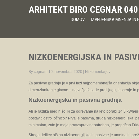
ARHITEKT BIRO CEGNAR 040
DOMOV
IZVEDENSKA MNENJA IN P
NIZKOENERGIJSKA IN PASI
By cegnar
|
19. novembra, 2020
|
Ni komentarjev
Za pasivno gradnjo je v prvi fazi najpomembnejša orientacija obje
dimenzioniranje glavne – največje fasade proti jugu, tesnenje in 
Nizkoenergijska in pasivna gradnja
Ali je razlika med hišo, ki za ogrevanje na leto porabi 14,5 kWh/
postaviti ostro ločnico? Prva je pasivna, druga nizkoenergijska, 
minimalna, zato je meja pravzaprav nepotrebna, je prepričan Frid
Stroga delitev hiš na nizkoenergijske in pasivne je umetna in preži