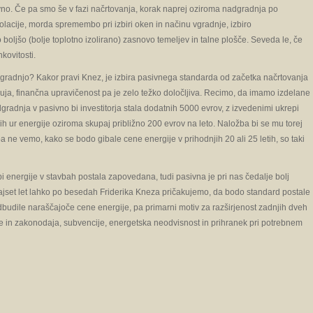
vno. Če pa smo še v fazi načrtovanja, korak naprej oziroma nadgradnja po
lacije, morda spremembo pri izbiri oken in načinu vgradnje, izbiro
boljšo (bolje toplotno izolirano) zasnovo temeljev in talne plošče. Seveda le, če
kovitosti.
dgradnjo? Kakor pravi Knez, je izbira pasivnega standarda od začetka načrtovanja
nuja, finančna upravičenost pa je zelo težko določljiva. Recimo, da imamo izdelane
gradnja v pasivno bi investitorja stala dodatnih 5000 evrov, z izvedenimi ukrepi
ih ur energije oziroma skupaj približno 200 evrov na leto. Naložba bi se mu torej
pa ne vemo, kako se bodo gibale cene energije v prihodnjih 20 ali 25 letih, so taki
bi energije v stavbah postala zapovedana, tudi pasivna je pri nas čedalje bolj
i dvajset let lahko po besedah Friderika Kneza pričakujemo, da bodo standard postale
dbudile naraščajoče cene energije, pa primarni motiv za razširjenost zadnjih dveh
e in zakonodaja, subvencije, energetska neodvisnost in prihranek pri potrebnem