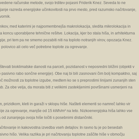
vedene računske metode, svojo trditev pojasni Friderik Knez. Seveda to ne
ljanje razreda energijske učinkovitosti na prvo mesto, pred razumsko načrtovanje,
vornik.
ikov, med katerimi je najpomembnejša makrolokacija, sledita mikrolokacija in
 koncu uporabljene tehnične rešitve. Lokacija, kjer bo stala hiša, in arhitekturna
 pri tem pa ne smemo pozabiti niti na toploto notranjih virov, opozarja Knez.
jo polovico ali celo več potrebne toplote za ogrevanje.
tevati bioklimatske danosti na parceli, pozidanost v neposredni bližini (objekti v
pasivno rabo sončne energije). Obe naj bi bili zasnovani čim bolj kompaktno, saj
č možnosti za top­lotne izgube, medtem ko se s preprostimi linijami zunanjih sten
gub. Za obe velja, da morata biti z velikimi zastekljenimi površinami usmerjeni na
prizidkom, kleti in garaži v sklopu hiše. Našteti elementi so namreč lahko vir
ije za ogrevanje, manjše od 15 kWh/m² na leto. Nizkoenergijska hiša lahko vse
pa od zunanjega ovoja hiše ločiti s posebnimi distančniki.
črtovanje in kakovostna izvedba vseh detajlov. In ravno tu je po besedah
ivno hišo. Velika razlika je pri načrtovanju toplotne zaščite hiše v območju