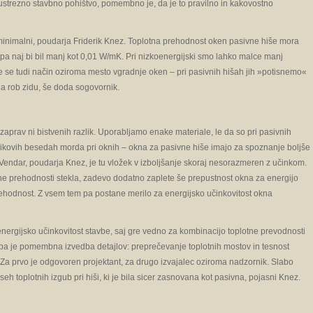
 ustrezno stavbno pohištvo, pomembno je, da je to pravilno in kakovostno
o minimalni, poudarja Friderik Knez. Toplotna prehodnost oken pasivne hiše mora
a pa naj bi bil manj kot 0,01 W/mK. Pri nizkoenergijski smo lahko malce manj
e se tudi način oziroma mesto vgradnje oken – pri pasivnih hišah jih »potisnemo«
 na rob zidu, še doda sogovornik.
aprav ni bistvenih razlik. Uporabljamo enake materiale, le da so pri pasivnih
nikovih besedah morda pri oknih – okna za pasivne hiše imajo za spoznanje boljše
Vendar, poudarja Knez, je tu vložek v izboljšanje skoraj nesorazmeren z učinkom.
e prehodnosti stekla, zadevo dodatno zaplete še prepustnost okna za energijo
ehodnost. Z vsem tem pa postane merilo za energijsko učinkovitost okna
 energijsko učinkovitost stavbe, saj gre vedno za kombinacijo toplotne prevodnosti
ač pa je pomembna izvedba detajlov: preprečevanje toplotnih mostov in tesnost
. Za prvo je odgovoren projektant, za drugo izvajalec oziroma nadzornik. Slabo
seh toplotnih izgub pri hiši, ki je bila sicer zasnovana kot pasivna, pojasni Knez.