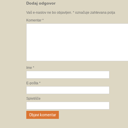
Dodaj odgovor
Vaš e-naslov ne bo objavljen.
*
označuje zahtevana polja
Komentar
*
Ime
*
E-pošta
*
Spletišče