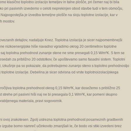
emo klasično toplotno izolacijo temeljev in talne plošče, pri čemer naj bi bila
ko pri pasivnih izvedemo v celoti neprekinjen obod stavbe tudi v tem območju,
 Najpogostejša je izvedba temeljne plošče na sloju toplotne izolacije, kar v
ih mostov.
 povezanih detajlov, nadaljuje Knez. Toplotna izolacija je sicer najpomembnejši
ene nizkoenergijske hiše navadno vgradimo okrog 20 centimetrov toplotne
trov, saj toplotna prehodnost zunanje stene ne sme presegati 0,15 W/m²K. S tem se
besedah za približno 20 odstotkov, če upoštevamo samo fasadni sistem. Toplotni
mi, izkušnje pa so pokazale, da potrebujemo zunanjo steno s toplotno prehodnostjo
 toplotne izolacije. Debelina je sicer odvisna od vrste toplotnoizolacijskega
iporočljiva toplotna prehodnost okrog 0,15 W/m²K, kar dosežemo s približno 25
t strehe pri pasivni hiši naj ne bi presegala 0,1 W/m²K, kar pomeni skupno
orabljenega materiala, pravi sogovornik.
otni ovoj zrakotesen. Zgolj ustrezna toplotna prehodnost posameznih gradbenih
izgube bomo namreč učinkovito zmanjšali le, če bodo vsi stiki izvedeni brez