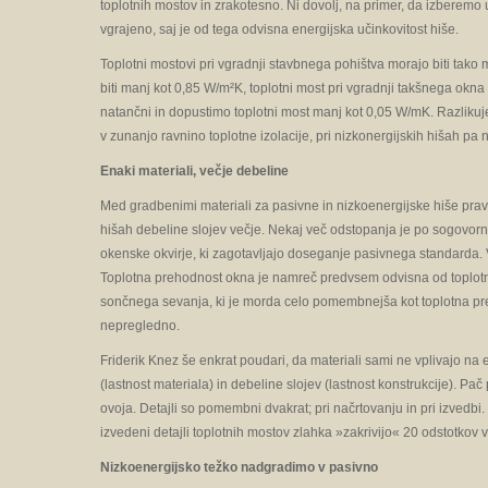
toplotnih mostov in zrakotesno. Ni dovolj, na primer, da izberemo
vgrajeno, saj je od tega odvisna energijska učinkovitost hiše.
Toplotni mostovi pri vgradnji stavbnega pohištva morajo biti tak
biti manj kot 0,85 W/m²K, toplotni most pri vgradnji takšnega okn
natančni in dopustimo toplotni most manj kot 0,05 W/mK. Razlikuj
v zunanjo ravnino toplotne izolacije, pri nizkonergijskih hišah pa
Enaki materiali, večje debeline
Med gradbenimi materiali za pasivne in nizkoenergijske hiše pravz
hišah debeline slojev večje. Nekaj več odstopanja je po sogovor
okenske okvirje, ki zagotavljajo doseganje pasivnega standarda. 
Toplotna prehodnost okna je namreč predvsem odvisna od toplotn
sončnega sevanja, ki je morda celo pomembnejša kot toplotna pr
nepregledno.
Friderik Knez še enkrat poudari, da materiali sami ne vplivajo na
(lastnost materiala) in debeline slojev (lastnost konstrukcije). P
ovoja. Detajli so pomembni dvakrat; pri načrtovanju in pri izvedbi
izvedeni detajli toplotnih mostov zlahka »zakrivijo« 20 odstotkov v
Nizkoenergijsko težko nadgradimo v pasivno