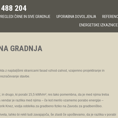
 488 204
REGLEDI ČRNE IN SIVE GRADNJE
UPORABNA DOVOLJENJA
REFERENCE
ENERGETSKE IZKAZNICE
VNA GRADNJA
kta z najdaljšimi stranicami fasad vzhod-zahod, vzajemno projektiranje in
prezračevanje stavbe.
m², in drugo, ki porabi 15,5 kWh/m², res tako pomembna, da je med njima treba
pa vendar je razlika med njima – če kot merilo vzamemo porabo energije –
erik Knez, vodja oddelka za gradbeno fiziko na Zavodu za gradbeništvo.
veta, lahko bi rekli tudi zavajajoča, še zlasti če upoštevamo, da je razlika v porabi