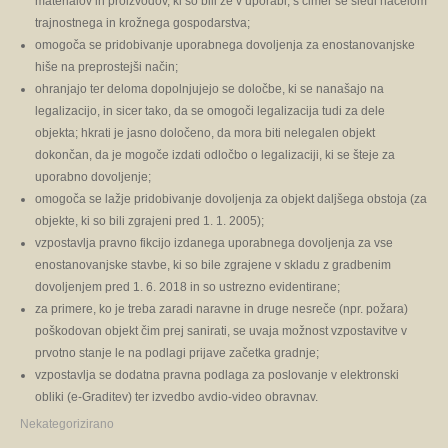
materialov in proizvodov, ki so bili že v uporabi, s čimer se sledi načelom
trajnostnega in krožnega gospodarstva;
omogoča se pridobivanje uporabnega dovoljenja za enostanovanjske
hiše na preprostejši način;
ohranjajo ter deloma dopolnjujejo se določbe, ki se nanašajo na
legalizacijo, in sicer tako, da se omogoči legalizacija tudi za dele
objekta; hkrati je jasno določeno, da mora biti nelegalen objekt
dokončan, da je mogoče izdati odločbo o legalizaciji, ki se šteje za
uporabno dovoljenje;
omogoča se lažje pridobivanje dovoljenja za objekt daljšega obstoja (za
objekte, ki so bili zgrajeni pred 1. 1. 2005);
vzpostavlja pravno fikcijo izdanega uporabnega dovoljenja za vse
enostanovanjske stavbe, ki so bile zgrajene v skladu z gradbenim
dovoljenjem pred 1. 6. 2018 in so ustrezno evidentirane;
za primere, ko je treba zaradi naravne in druge nesreče (npr. požara)
poškodovan objekt čim prej sanirati, se uvaja možnost vzpostavitve v
prvotno stanje le na podlagi prijave začetka gradnje;
vzpostavlja se dodatna pravna podlaga za poslovanje v elektronski
obliki (e-Graditev) ter izvedbo avdio-video obravnav.
Nekategorizirano