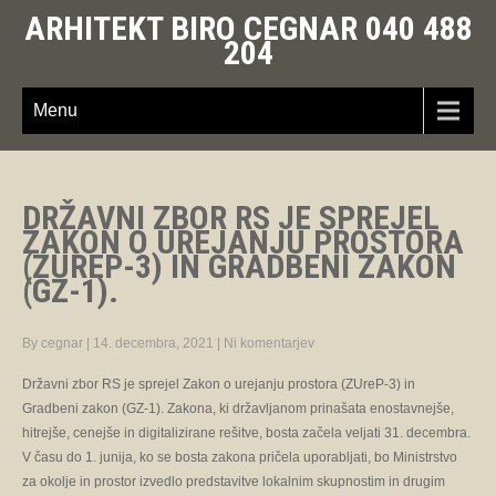
ARHITEKT BIRO CEGNAR 040 488
204
Menu
DRŽAVNI ZBOR RS JE SPREJEL
ZAKON O UREJANJU PROSTORA
(ZUREP-3) IN GRADBENI ZAKON
(GZ-1).
By cegnar
|
14. decembra, 2021
|
Ni komentarjev
Državni zbor RS je sprejel Zakon o urejanju prostora (ZUreP-3) in
Gradbeni zakon (GZ-1). Zakona, ki državljanom prinašata enostavnejše,
hitrejše, cenejše in digitalizirane rešitve, bosta začela veljati 31. decembra.
V času do 1. junija, ko se bosta zakona pričela uporabljati, bo Ministrstvo
za okolje in prostor izvedlo predstavitve lokalnim skupnostim in drugim