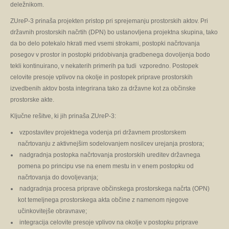
deležnikom.
ZUreP-3 prinaša projekten pristop pri sprejemanju prostorskih aktov. Pri
državnih prostorskih načrtih (DPN) bo ustanovljena projektna skupina, tako
da bo delo potekalo hkrati med vsemi strokami, postopki načrtovanja
posegov v prostor in postopki pridobivanja gradbenega dovoljenja bodo
tekli kontinuirano, v nekaterih primerih pa tudi vzporedno. Postopek
celovite presoje vplivov na okolje in postopek priprave prostorskih
izvedbenih aktov bosta integrirana tako za državne kot za občinske
prostorske akte.
Ključne rešitve, ki jih prinaša ZUreP-3:
vzpostavitev projektnega vodenja pri državnem prostorskem
načrtovanju z aktivnejšim sodelovanjem nosilcev urejanja prostora;
nadgradnja postopka načrtovanja prostorskih ureditev državnega
pomena po principu vse na enem mestu in v enem postopku od
načrtovanja do dovoljevanja;
nadgradnja procesa priprave občinskega prostorskega načrta (OPN)
kot temeljnega prostorskega akta občine z namenom njegove
učinkovitejše obravnave;
integracija celovite presoje vplivov na okolje v postopku priprave