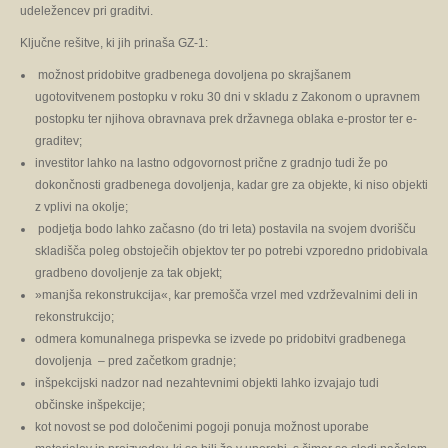
udeležencev pri graditvi.
Ključne rešitve, ki jih prinaša GZ-1:
možnost pridobitve gradbenega dovoljena po skrajšanem
ugotovitvenem postopku v roku 30 dni v skladu z Zakonom o upravnem
postopku ter njihova obravnava prek državnega oblaka e-prostor ter e-
graditev;
investitor lahko na lastno odgovornost prične z gradnjo tudi že po
dokončnosti gradbenega dovoljenja, kadar gre za objekte, ki niso objekti
z vplivi na okolje;
podjetja bodo lahko začasno (do tri leta) postavila na svojem dvorišču
skladišča poleg obstoječih objektov ter po potrebi vzporedno pridobivala
gradbeno dovoljenje za tak objekt;
»manjša rekonstrukcija«, kar premošča vrzel med vzdrževalnimi deli in
rekonstrukcijo;
odmera komunalnega prispevka se izvede po pridobitvi gradbenega
dovoljenja – pred začetkom gradnje;
inšpekcijski nadzor nad nezahtevnimi objekti lahko izvajajo tudi
občinske inšpekcije;
kot novost se pod določenimi pogoji ponuja možnost uporabe