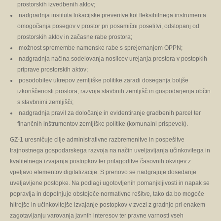
prostorskih izvedbenih aktov;
nadgradnja instituta lokacijske preveritve kot fleksibilnega instrumenta
omogočanja posegov v prostor pri posamični poselitvi, odstopanj od
prostorskih aktov in začasne rabe prostora;
možnost spremembe namenske rabe s sprejemanjem OPPN;
nadgradnja načina sodelovanja nosilcev urejanja prostora v postopkih
priprave prostorskih aktov;
posodobitev ukrepov zemljiške politike zaradi doseganja boljše
izkoriščenosti prostora, razvoja stavbnih zemljišč in gospodarjenja občin
s stavbnimi zemljišči;
nadgradnja pravil za določanje in evidentiranje gradbenih parcel ter
finančnih inštrumentov zemljiške politike (komunalni prispevek).
GZ-1 uresničuje cilje administrativne razbremenitve in pospešitve
trajnostnega gospodarskega razvoja na način uveljavljanja učinkovitega in
kvalitetnega izvajanja postopkov ter prilagoditve časovnih okvirjev z
vpeljavo elementov digitalizacije. S prenovo se nadgrajuje dosedanje
uveljavljene postopke. Na podlagi ugotovljenih pomanjkljivosti in napak se
popravlja in dopolnjuje obstoječe normativne rešitve, tako da bo mogoče
hitrejše in učinkovitejše izvajanje postopkov v zvezi z gradnjo pri enakem
zagotavljanju varovanja javnih interesov ter pravne varnosti vseh