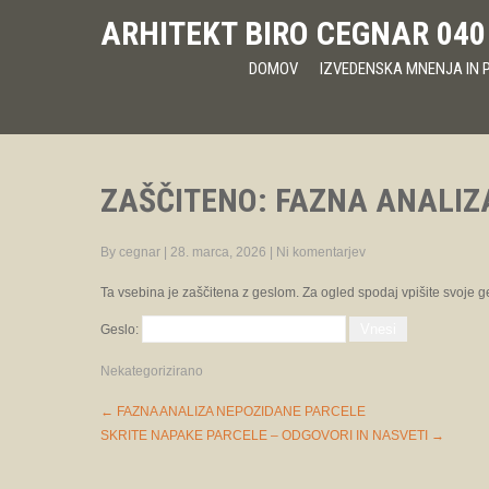
ARHITEKT BIRO CEGNAR 040
DOMOV
IZVEDENSKA MNENJA IN P
ZAŠČITENO: FAZNA ANALIZ
By cegnar
|
28. marca, 2026
|
Ni komentarjev
Ta vsebina je zaščitena z geslom. Za ogled spodaj vpišite svoje g
Geslo:
Nekategorizirano
Post
←
FAZNA ANALIZA NEPOZIDANE PARCELE
navigation
SKRITE NAPAKE PARCELE – ODGOVORI IN NASVETI
→