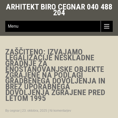
ARHITEKT BIRO CEGNAR 040 488
204
Menu
ZAŠČITENO: IZVAJAMO
LEGALIZACIJE NESKLADNE
GRADNJE ZA
ENOSTANOVANJSKE OBJEKTE
ZGRAJENE NA PODLAGI
GRADBENEGA DOVOLJENJA IN
BREZ UPORABNEGA
DOVOLJENJA ZGRAJENE PRED
LETOM 1995
By cegnar
|
23. oktobra, 2025
|
Ni komentarjev