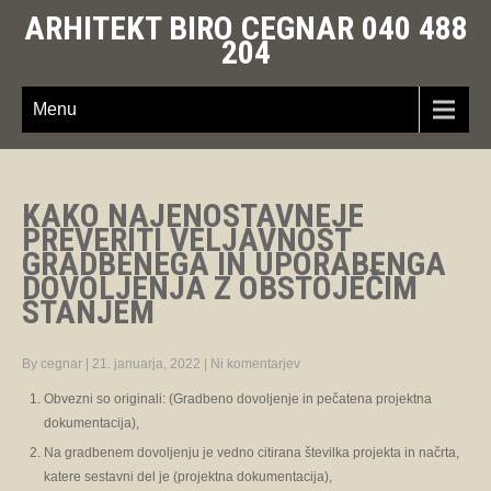
ARHITEKT BIRO CEGNAR 040 488
204
Menu
KAKO NAJENOSTAVNEJE
PREVERITI VELJAVNOST
GRADBENEGA IN UPORABENGA
DOVOLJENJA Z OBSTOJEČIM
STANJEM
By cegnar
|
21. januarja, 2022
|
Ni komentarjev
Obvezni so originali: (Gradbeno dovoljenje in pečatena projektna
dokumentacija),
Na gradbenem dovoljenju je vedno citirana številka projekta in načrta,
katere sestavni del je (projektna dokumentacija),