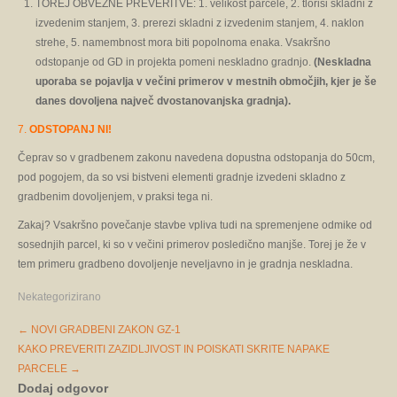
TOREJ OBVEZNE PREVERITVE: 1. velikost parcele, 2. tlorisi skladni z
izvedenim stanjem, 3. prerezi skladni z izvedenim stanjem, 4. naklon
strehe, 5. namembnost mora biti popolnoma enaka. Vsakršno
odstopanje od GD in projekta pomeni neskladno gradnjo.
(Neskladna
uporaba se pojavlja v večini primerov v mestnih območjih, kjer je še
danes dovoljena največ dvostanovanjska gradnja).
7.
ODSTOPANJ NI!
Čeprav so v gradbenem zakonu navedena dopustna odstopanja do 50cm,
pod pogojem, da so vsi bistveni elementi gradnje izvedeni skladno z
gradbenim dovoljenjem, v praksi tega ni.
Zakaj? Vsakršno povečanje stavbe vpliva tudi na spremenjene odmike od
sosednjih parcel, ki so v večini primerov posledično manjše. Torej je že v
tem primeru gradbeno dovoljenje neveljavno in je gradnja neskladna.
Nekategorizirano
Post
←
NOVI GRADBENI ZAKON GZ-1
navigation
KAKO PREVERITI ZAZIDLJIVOST IN POISKATI SKRITE NAPAKE
PARCELE
→
Dodaj odgovor