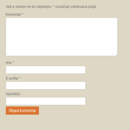
Vaš e-naslov ne bo objavljen.
*
označuje zahtevana polja
Komentar
*
Ime
*
E-pošta
*
Spletišče