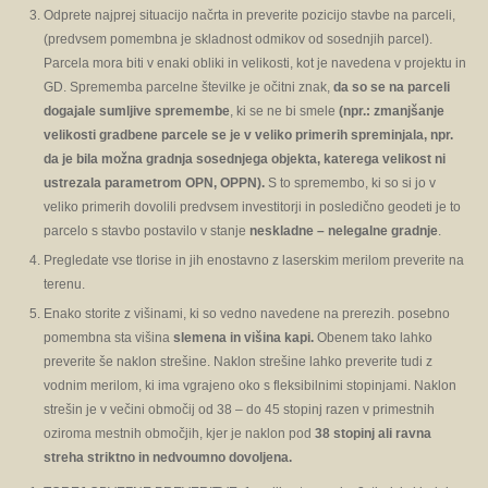
Odprete najprej situacijo načrta in preverite pozicijo stavbe na parceli,
(predvsem pomembna je skladnost odmikov od sosednjih parcel).
Parcela mora biti v enaki obliki in velikosti, kot je navedena v projektu in
GD. Sprememba parcelne številke je očitni znak,
da so se na parceli
dogajale sumljive spremembe
, ki se ne bi smele
(npr.: zmanjšanje
velikosti gradbene parcele se je v veliko primerih spreminjala, npr.
da je bila možna gradnja sosednjega objekta, katerega velikost ni
ustrezala parametrom OPN, OPPN).
S to spremembo, ki so si jo v
veliko primerih dovolili predvsem investitorji in posledično geodeti je to
parcelo s stavbo postavilo v stanje
neskladne – nelegalne gradnje
.
Pregledate vse tlorise in jih enostavno z laserskim merilom preverite na
terenu.
Enako storite z višinami, ki so vedno navedene na prerezih. posebno
pomembna sta višina
slemena in višina kapi.
Obenem tako lahko
preverite še naklon strešine. Naklon strešine lahko preverite tudi z
vodnim merilom, ki ima vgrajeno oko s fleksibilnimi stopinjami. Naklon
strešin je v večini območij od 38 – do 45 stopinj razen v primestnih
oziroma mestnih območjih, kjer je naklon pod
38 stopinj ali ravna
streha striktno in nedvoumno dovoljena.