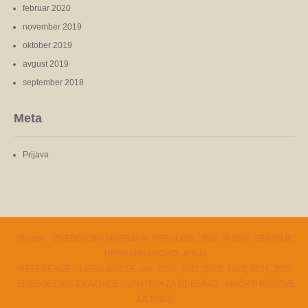
februar 2020
november 2019
oktober 2019
avgust 2019
september 2018
Meta
Prijava
Domov
IZVEDENSKA MNENJA IN PREGLEDI ČRNE IN SIVE GRADNJE
UPORABNA DOVOLJENJA
REFERENCE – LEGALIZACIJE leto: 2020, 2021, 2022, 2023, 2024, 2025
ENERGETSKE IZKAZNICE – ZAHTEVA ZA IZDELAVO
NAČRTI RUŠITVE
LICENCE