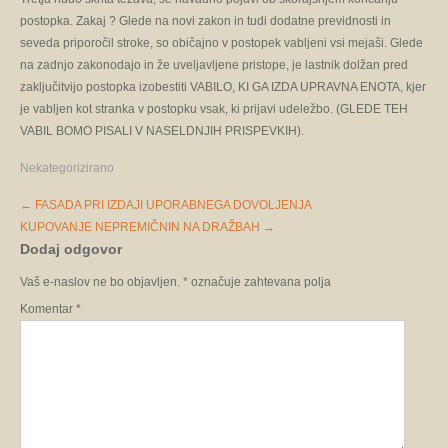
postopka. Zakaj ? Glede na novi zakon in tudi dodatne previdnosti in
seveda priporočil stroke, so običajno v postopek vabljeni vsi mejaši. Glede
na zadnjo zakonodajo in že uveljavljene pristope, je lastnik dolžan pred
zaključitvijo postopka izobestiti VABILO, KI GA IZDA UPRAVNA ENOTA, kjer
je vabljen kot stranka v postopku vsak, ki prijavi udeležbo. (GLEDE TEH
VABIL BOMO PISALI V NASELDNJIH PRISPEVKIH).
Nekategorizirano
Post
←
FASADA PRI IZDAJI UPORABNEGA DOVOLJENJA
navigation
KUPOVANJE NEPREMIČNIN NA DRAŽBAH
→
Dodaj odgovor
Vaš e-naslov ne bo objavljen.
*
označuje zahtevana polja
Komentar
*