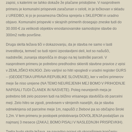
zapisi, s katerimi se lahko dokaže že plačane pristojbine. V nasprotnem
primeru je komunalni prispevek zaračunan v celoti, in je točkovan v skladu
z UREDBO, ki jo je posamezna Občina sprejela s SKLEPOM in uradno
objavo. Komunalni prispevki v skrajnih primerih dosegajo zneske tudi do
30.000-€ za velikosti objektov enostanovanske samostojne stavbe do
300m2 netto površine.
Druga skrita težava tiči v dokazovanju, da je stavba ne samo v lasti
investitorja, temveč so tudi njeni izpostavljeni deli, kot so našušči,
nadstreški, zunanja stopnišča in drugo na tej lastniški parceli. V
nasprotnem primeru je potrebno predhodno skleniti stavbne pravice z vpisi
v ZEMLJIŠKO KNJIGO. Zelo varljivi so hitri vpogledi v uradni register GURS
– (GEODETSKA UPRAVA REPUBLIKE SLOVENIJE), ker v večini primerov
meje še niso urejene (NA TEMO NEUREJENIH MEJ BOMO V PRIHODNJE
NAPISALI TUDI ČLANEK IN NASVETE). Poleg neurejenih meja je
potrebno biti zelo pozoren tudi na bližino vrisanega stavbišča ob parcelni
meji. Zelo hitro se zgodi, predvsem v strnjenih naseljih, da je stavba
odmeknjena od parcelne meje 1m, napušči z žlebovi pa so običajno široki
1,2m. V tem primeru je postopek pridobivanja DOVOLJENJA podaljšan za
najmanj 3 mesece (ZAKAJ, BOMO PISALI V NASLEDNJIH PRISPEVKIH).
Tretja hudo skrita težava, se navadno pojavi ob skorajšnjem končanju