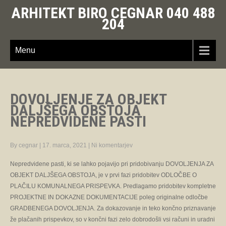
ARHITEKT BIRO CEGNAR 040 488
204
Menu
DOVOLJENJE ZA OBJEKT
DALJŠEGA OBSTOJA
NEPREDVIDENE PASTI
By cegnar
|
17. marca, 2021
|
Ni komentarjev
Nepredvidene pasti, ki se lahko pojavijo pri pridobivanju DOVOLJENJA ZA
OBJEKT DALJŠEGA OBSTOJA, je v prvi fazi pridobitev ODLOČBE O
PLAČILU KOMUNALNEGA PRISPEVKA. Predlagamo pridobitev kompletne
PROJEKTNE IN DOKAZNE DOKUMENTACIJE poleg originalne odločbe
GRADBENEGA DOVOLJENJA. Za dokazovanje in teko končno priznavanje
že plačanih prispevkov, so v končni fazi zelo dobrodošli vsi računi in uradni